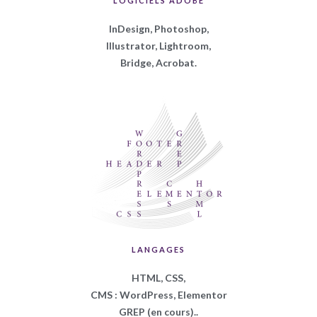
LOGICIELS ADOBE
InDesign, Photoshop,
I
llustrator, Lightroom,
B
ridge, Acrobat.
LANGAGES
HTML, CSS,
CMS : WordPress, Elementor
GREP (en cours).
.